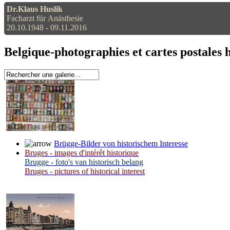
Dr.Klaus Huslik
Facharzt für Anästhesie
20.10.1948 - 09.11.2016
Belgique-photographies et cartes postales 
Brügge-Bilder von historischem Interesse
Bruges - images d'intérêt historique
Brugge - foto's van historisch belang
Bruges - pictures of historical interest