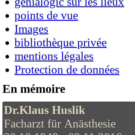
genialogic sur les lieux
points de vue
Images
bibliothèque privée
mentions légales
Protection de données
En mémoire
Dr.Klaus Huslik
Facharzt für Anästhesie