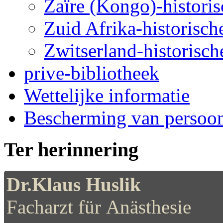
Zaïre (Kongo)-historis
Zuid Afrika-historische
Zwitserland-historische
prive-bibliotheek
Wettelijke informatie
Bescherming van persoo
Ter herinnering
Dr.Klaus Huslik
Facharzt für Anästhesie