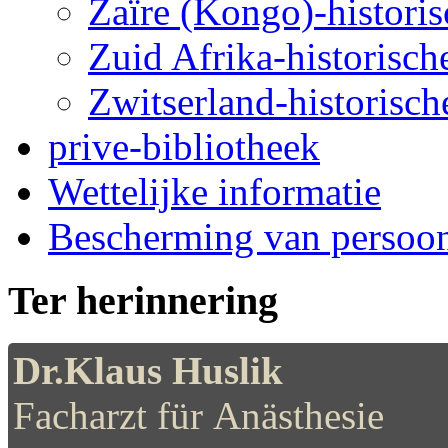
Zaïre (Kongo)-historis
Zuid Afrika-historische
Zwitserland-historische
prive-bibliotheek
Wettelijke informatie
Bescherming van persoo
Ter herinnering
Dr.Klaus Huslik
Facharzt für Anästhesie