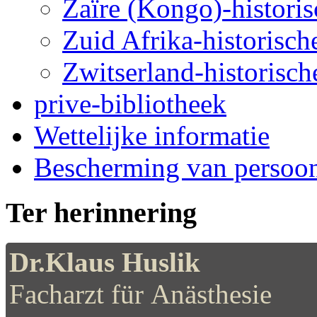
Zaïre (Kongo)-historis
Zuid Afrika-historische
Zwitserland-historische
prive-bibliotheek
Wettelijke informatie
Bescherming van persoo
Ter herinnering
Dr.Klaus Huslik
Facharzt für Anästhesie