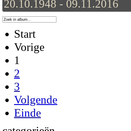
20.10.1948 - 09.11.2016
Start
Vorige
1
2
3
Volgende
Einde
categorieën