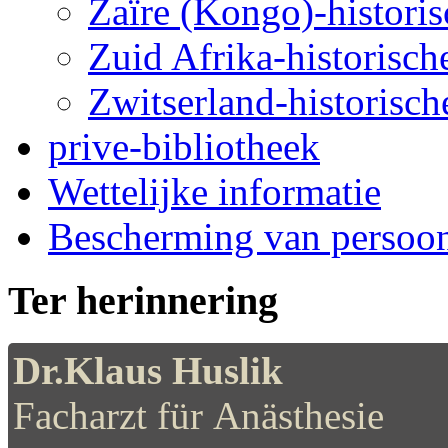
Zaïre (Kongo)-historis
Zuid Afrika-historische
Zwitserland-historische
prive-bibliotheek
Wettelijke informatie
Bescherming van persoo
Ter herinnering
Dr.Klaus Huslik
Facharzt für Anästhesie